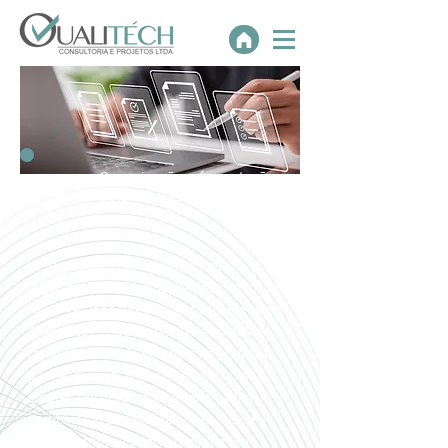
Organização e formatação
de diretrizes de projetos
Inclui reuniões para sistematização e
organização de informações de forma que
sejam gerados como produtos deste serviço
Checklists e Caderno padrão de detalhes
técnicos contendo diretrizes de projetos
para as diversas linhas de produtos da
empresa incorporadora e construtora.
Combinação perfeita com o serviço de
Treinamentos e Capacitação para sua